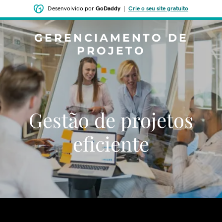
Desenvolvido por
GoDaddy
|
Crie o seu site gratuito
GERENCIAMENTO DE
PROJETO
Gestão de projetos
eficiente