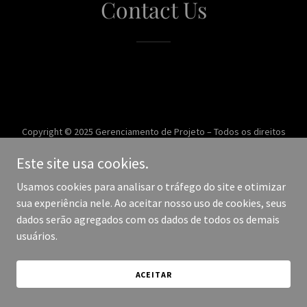
Contact Us
Copyright © 2025 Gerenciamento de Projeto – Todos os direitos
reservados.
Este site usa cookies.
Desenvolvido por
Usamos cookies para analisar o tráfego do site e otimizar
sua experiência nele. Ao aceitar nosso uso de cookies, seus
dados serão agregados com os dados de todos os demais
usuários.
ACEITAR